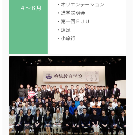
・オリエンテーション
４～６月
・進学説明会
・第一回ＥＪＵ
・遠足
・小旅行