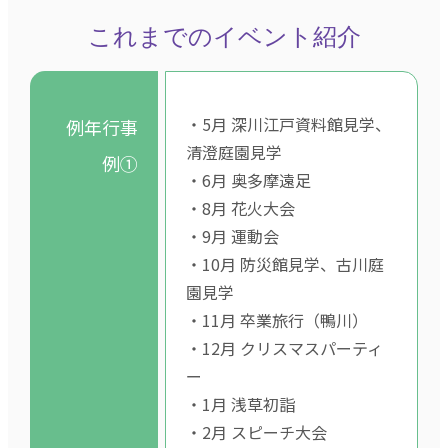
これまでのイベント紹介
・5月 深川江戸資料館見学、
例年行事
清澄庭園見学
例①
・6月 奥多摩遠足
・8月 花火大会
・9月 運動会
・10月 防災館見学、古川庭
園見学
・11月 卒業旅行（鴨川）
・12月 クリスマスパーティ
ー
・1月 浅草初詣
・2月 スピーチ大会