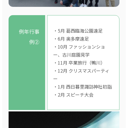
・5月 葛西臨海公園遠足
例年行事
・6月 奥多摩遠足
例②
・10月 ファッションショ
ー、古川庭園見学
・11月 卒業旅行（鴨川）
・12月 クリスマスパーティ
ー
・1月 西日暮里諏訪神社初詣
・2月 スピーチ大会