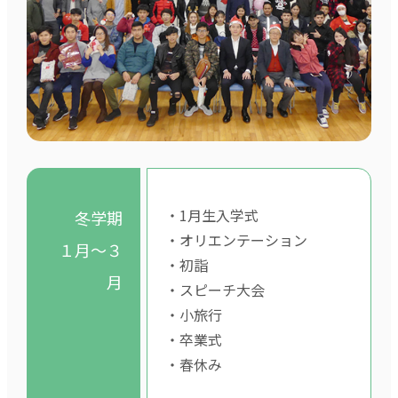
・1月生入学式
冬学期
・オリエンテーション
１月～３
・初詣
月
・スピーチ大会
・小旅行
・卒業式
・春休み