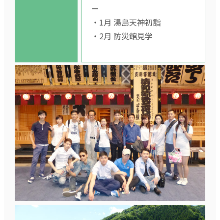
ー
・1月 湯島天神初詣
・2月 防災館見学