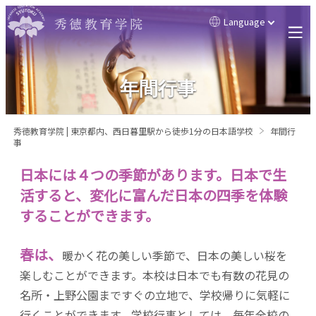
Language
年間行事
秀徳教育学院 | 東京都内、西日暮里駅から徒歩1分の日本語学校
年間行
事
日本には４つの季節があります。
日本で生
活すると、変化に富んだ日本の四季を体験
することができます。
春は、
暖かく花の美しい季節で、日本の美しい桜を
楽しむことができます。本校は日本でも有数の花見の
名所・上野公園まですぐの立地で、学校帰りに気軽に
行くことができます。学校行事としては、毎年全校の