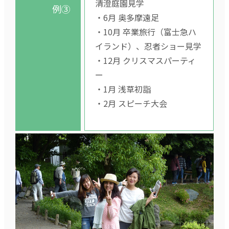
清澄庭園見学
例③
・6月 奥多摩遠足
・10月 卒業旅行（富士急ハ
イランド）、忍者ショー見学
・12月 クリスマスパーティ
ー
・1月 浅草初詣
・2月 スピーチ大会